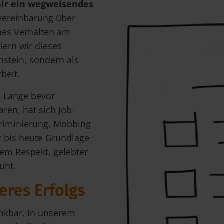
air ein wegweisendes
vereinbarung über
ches Verhalten am
iern wir dieses
nstein, sondern als
beit.
: Lange bevor
aren, hat sich Job-
kriminierung, Mobbing
st bis heute Grundlage
igem Respekt, gelebter
uht.
seres Erfolgs
enkbar. In unserem