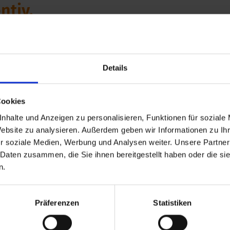
ntiv.
 zur Prävention und
tung über ein
Details
r externen Mediation.
ierungsfreies
Cookies
 sozialen
nhalte und Anzeigen zu personalisieren, Funktionen für soziale
ens.
Website zu analysieren. Außerdem geben wir Informationen zu I
r soziale Medien, Werbung und Analysen weiter. Unsere Partner
d nach vorne
 Daten zusammen, die Sie ihnen bereitgestellt haben oder die s
n.
rung aktueller denn je.
efindet, bleibt sie für
s wir regelmäßig
Präferenzen
Statistiken
ben füllen.