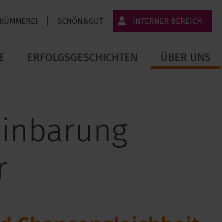
 KÜMMEREI
SCHÖN&GUT
INTERNER BEREICH
JT-Portal
E
ERFOLGSGESCHICHTEN
ÜBER UNS
JobImpuls
Zeiterfassung
einbarung
r