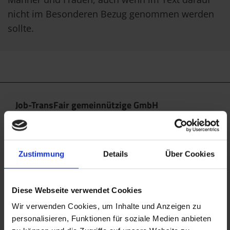
nicht im Besonderen Bezug genommen werden
sollte.
Job-TransFair gemeinnützige GmbH
Linke Wienzeile 10/21 (Zentrale)
1060 Wien
office@jobtransfair.at
Zustimmung
Details
Über Cookies
+43 1 585 39 91
Diese Webseite verwendet Cookies
Die Inhalte unserer Webseite können Spuren von KI
enthalten. Nähere Details entnehmen Sie bitte
Wir verwenden Cookies, um Inhalte und Anzeigen zu
personalisieren, Funktionen für soziale Medien anbieten
unserem
KI Manifest