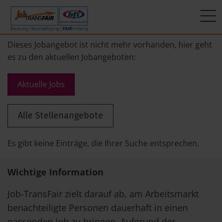
Mein Weg zum Job
Interner Bereich
ÜBER UNS
Dieses Jobangebot ist nicht mehr vorhanden, hier geht
es zu den aktuellen Jobangeboten:
Beratung
Leitbild
JT-Portal
Aktuelle Jobs
Beschäftigung
KI-Manifest
JobImpuls
Alle Stellenangebote
FAIRmittlung
Ergebnisse
Zeiterfassung
Geschichte
Es gibt keine Einträge, die Ihrer Suche entsprechen.
News
Wichtige Information
Newsletter
Job-TransFair zielt darauf ab, am Arbeitsmarkt
benachteiligte Personen dauerhaft in einen
Standorte
passenden Job zu bringen. Aufgrund der