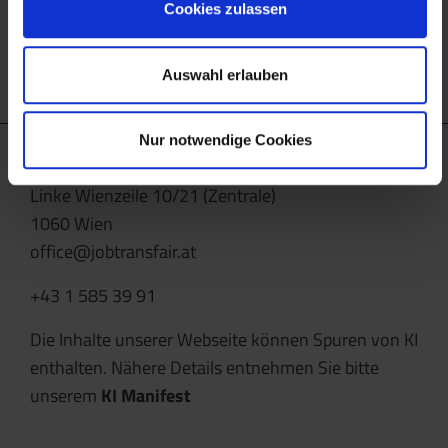
Cookies zulassen
Zurück zur Übersicht
Auswahl erlauben
Nur notwendige Cookies
Job-TransFair gemeinnützige GmbH
Linke Wienzeile 10/21 (Zentrale)
1060 Wien
office@jobtransfair.at
+43 1 585 39 91
Die Inhalte unserer Webseite können Spuren von KI
enthalten. Nähere Details entnehmen Sie bitte
unserem
KI Manifest