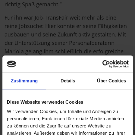
richtig Spaß gemacht.“
Für ihn war Job-TransFair weit mehr als eine
reine Jobsuche: Hier konnte er seine Fähigkeiten
ausbauen und seine Zukunft aktiv gestalten. Mit
der Unterstützung seiner Personalberaterin
Mariola gelang ihm schließlich die erfolgreiche
Bewerbung bei den Wiener Kinderfreunden.
Sahids Rat an Arbeitsuchende
Zustimmung
Details
Über Cookies
Durchhalten lohnt sich. „Das Wichtigste ist, dass
man einen Plan hat. Überlegt euch, was ihr
machen wollt. Viele verlieren die Motivation, aber
Diese Webseite verwendet Cookies
man darf nicht aufgeben. Arbeitet weiter an euch
Wir verwenden Cookies, um Inhalte und Anzeigen zu
und eurem Ziel.“
personalisieren, Funktionen für soziale Medien anbieten
zu können und die Zugriffe auf unsere Website zu
analysieren. Außerdem geben wir Informationen zu Ihrer