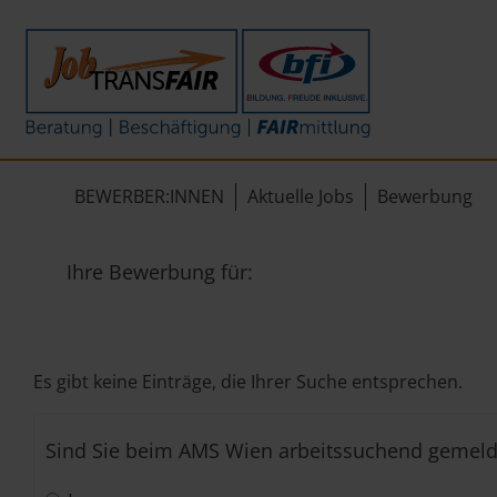
Mein Weg zum Job
Interner Bereich
ÜBER UNS
Beratung
Leitbild
JT-Portal
BEWERBER:INNEN
Aktuelle Jobs
Bewerbung
Beschäftigung
KI-Manifest
JobImpuls
FAIRmittlung
Ergebnisse
Zeiterfassung
Ihre Bewerbung für:
Geschichte
News
Es gibt keine Einträge, die Ihrer Suche entsprechen.
Newsletter
Sind Sie beim AMS Wien arbeitssuchend gemeld
Standorte