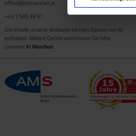
office@jobtransfair.at
+43 1 585 39 91
Die Inhalte unserer Webseite können Spuren von KI
enthalten. Nähere Details entnehmen Sie bitte
unserem
KI Manifest