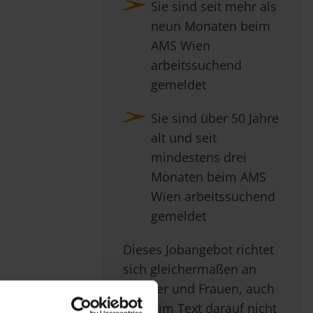
Sie sind seit mehr als
neun Monaten beim
AMS Wien
arbeitssuchend
gemeldet
Sie sind über 50 Jahre
alt und seit
mindestens drei
Monaten beim AMS
Wien arbeitssuchend
gemeldet
Dieses Jobangebot richtet
sich gleichermaßen an
Männer und Frauen, auch
wenn im Text darauf nicht