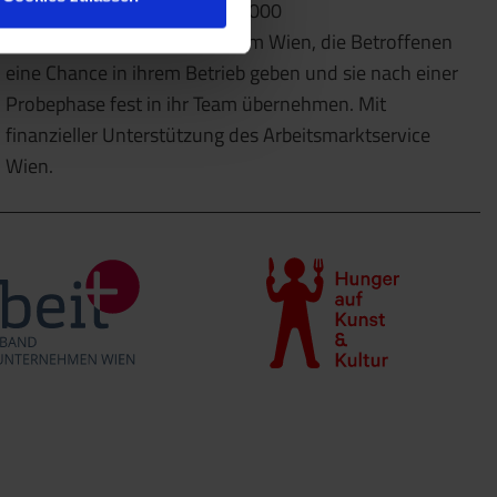
Dazu kooperieren wir mit 10.000
Partnerunternehmen im Raum Wien, die Betroffenen
eine Chance in ihrem Betrieb geben und sie nach einer
Probephase fest in ihr Team übernehmen. Mit
finanzieller Unterstützung des Arbeitsmarktservice
Wien.