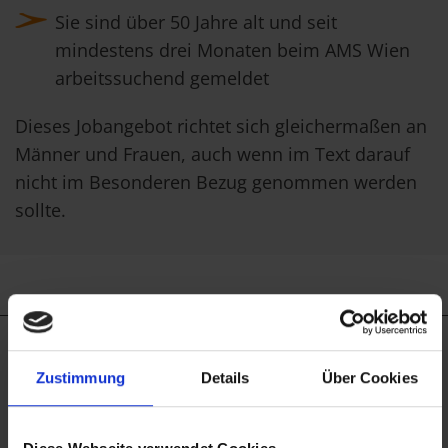
Sie sind über 50 Jahre alt und seit
mindestens drei Monaten beim AMS Wien
arbeitssuchend gemeldet
Dieses Jobangebot richtet sich gleichermaßen an
Männer und Frauen, auch wenn im Text darauf
nicht im Besonderen Bezug genommen werden
sollte.
Job-TransFair gemeinnützige GmbH
Zustimmung
Details
Über Cookies
Linke Wienzeile 10/21 (Zentrale)
1060 Wien
office@jobtransfair.at