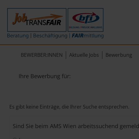
Mein Weg zum Job
Interner Bereich
ÜBER UNS
Beratung
Leitbild
JT-Portal
BEWERBER:INNEN
Aktuelle Jobs
Bewerbung
Beschäftigung
KI-Manifest
JobImpuls
FAIRmittlung
Ergebnisse
Zeiterfassung
Ihre Bewerbung für:
Geschichte
News
Es gibt keine Einträge, die Ihrer Suche entsprechen.
Newsletter
Sind Sie beim AMS Wien arbeitssuchend gemeld
Standorte