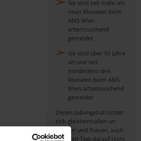
Sie sind seit mehr als
neun Monaten beim
AMS Wien
arbeitssuchend
gemeldet
Sie sind über 50 Jahre
alt und seit
mindestens drei
Monaten beim AMS
Wien arbeitssuchend
gemeldet
Dieses Jobangebot richtet
sich gleichermaßen an
Männer und Frauen, auch
wenn im Text darauf nicht