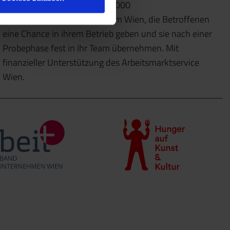
Dazu kooperieren wir mit 10.000
Partnerunternehmen im Raum Wien, die Betroffenen
eine Chance in ihrem Betrieb geben und sie nach einer
Probephase fest in ihr Team übernehmen. Mit
finanzieller Unterstützung des Arbeitsmarktservice
Wien.