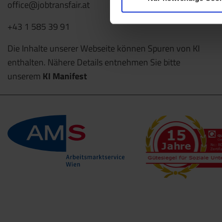
office@jobtransfair.at
+43 1 585 39 91
Die Inhalte unserer Webseite können Spuren von KI
enthalten. Nähere Details entnehmen Sie bitte
unserem
KI Manifest