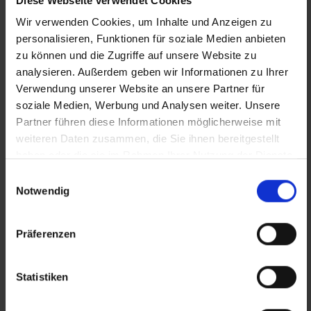
Diese Webseite verwendet Cookies
Wir verwenden Cookies, um Inhalte und Anzeigen zu
+43 1 585 39 91
personalisieren, Funktionen für soziale Medien anbieten
Die Inhalte unserer Webseite können Spuren von KI
zu können und die Zugriffe auf unsere Website zu
analysieren. Außerdem geben wir Informationen zu Ihrer
enthalten. Nähere Details entnehmen Sie bitte
Verwendung unserer Website an unsere Partner für
unserem
KI Manifest
soziale Medien, Werbung und Analysen weiter. Unsere
Partner führen diese Informationen möglicherweise mit
weiteren Daten zusammen, die Sie ihnen bereitgestellt
Aktuelle Jobs
haben oder die sie im Rahmen Ihrer Nutzung der Dienste
Standorte
gesammelt haben.
Einwilligungsauswahl
Notwendig
Öffnungszeiten
Mo - Do: 08.00 bis 16.45 Uhr
Präferenzen
Fr: 08.00 bis 13.00 Uhr
Statistiken
Wir unterstützen am Arbeitsmarkt benachteiligte