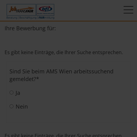
Mein Weg zum Job
Interner Bereich
ÜBER UNS
Ihre Bewerbung für:
Beratung
Leitbild
JT-Portal
Es gibt keine Einträge, die Ihrer Suche entsprechen.
Beschäftigung
KI-Manifest
JobImpuls
Sind Sie beim AMS Wien arbeitssuchend
FAIRmittlung
Ergebnisse
Zeiterfassung
gemeldet?
*
Geschichte
Ja
News
Nein
Newsletter
Standorte
Es gibt keine Einträge, die Ihrer Suche entsprechen.