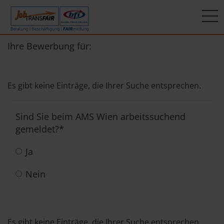
Mein Weg zum Job
Interner Bereich
ÜBER UNS
Ihre Bewerbung für:
Beratung
Leitbild
JT-Portal
Es gibt keine Einträge, die Ihrer Suche entsprechen.
Beschäftigung
KI-Manifest
JobImpuls
Sind Sie beim AMS Wien arbeitssuchend
FAIRmittlung
Ergebnisse
Zeiterfassung
gemeldet?
*
Geschichte
Ja
News
Nein
Newsletter
Standorte
Es gibt keine Einträge, die Ihrer Suche entsprechen.